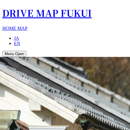
DRIVE MAP FUKUI
HOME
MAP
JA
EN
Menu Open