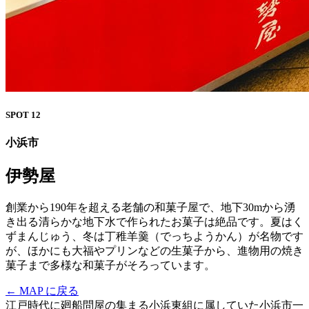
SPOT 12
小浜市
伊勢屋
創業から190年を超える老舗の和菓子屋で、地下30mから湧
き出る清らかな地下水で作られたお菓子は絶品です。夏はく
ずまんじゅう、冬は丁稚羊羹（でっちようかん）が名物です
が、ほかにも大福やプリンなどの生菓子から、進物用の焼き
菓子まで多様な和菓子がそろっています。
← MAP に戻る
江戸時代に廻船問屋の集まる小浜東組に属していた小浜市一