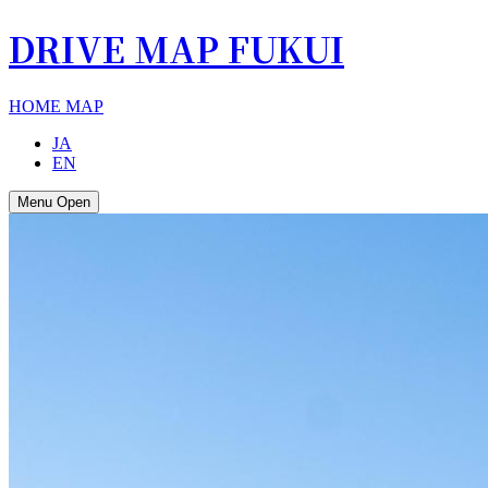
DRIVE MAP FUKUI
HOME
MAP
JA
EN
Menu Open