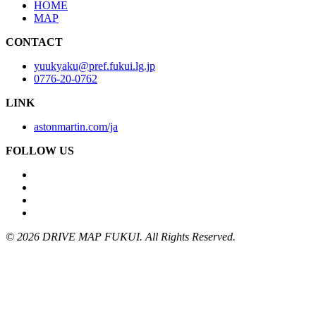
HOME
MAP
CONTACT
yuukyaku@pref.fukui.lg.jp
0776-20-0762
LINK
astonmartin.com/ja
FOLLOW US
© 2026 DRIVE MAP FUKUI. All Rights Reserved.