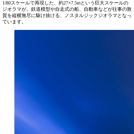
1/80スケールで再現した、約27×7.5mという巨大スケールの
ジオラマが。鉄道模型や自走式の船、自動車などが往事の敦
賀を縦横無尽に駆け抜ける、ノスタルジックジオラマとなっ
ています。