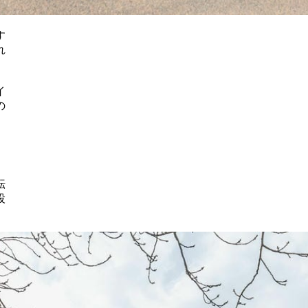
す
れ
イ
の
転
設