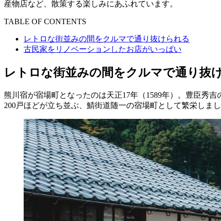
産物店など、散策する楽しみにあふれています。
TABLE OF CONTENTS
レトロな街並みの間をクルマで通り抜けられる
古民家をリノベーションしたお店がいっぱい
レトロな街並みの間をクルマで通り抜
熊川宿が宿場町となったのは天正17年（1589年）。豊臣
200戸ほどが立ち並ぶ、鯖街道随一の宿場町として繁栄しま