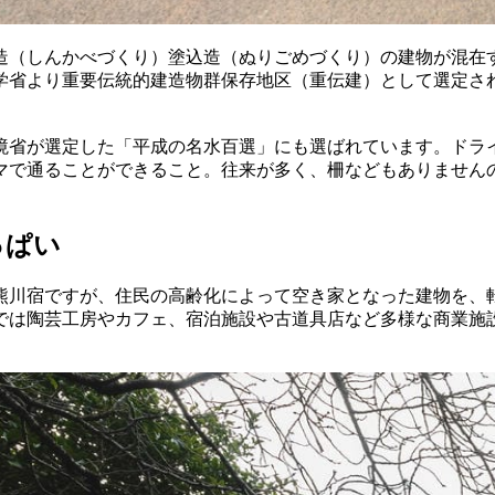
造（しんかべづくり）塗込造（ぬりごめづくり）の建物が混在
科学省より重要伝統的建造物群保存地区（重伝建）として選定さ
環境省が選定した「平成の名水百選」にも選ばれています。ドラ
マで通ることができること。往来が多く、柵などもありません
っぱい
熊川宿ですが、住民の高齢化によって空き家となった建物を、
では陶芸工房やカフェ、宿泊施設や古道具店など多様な商業施