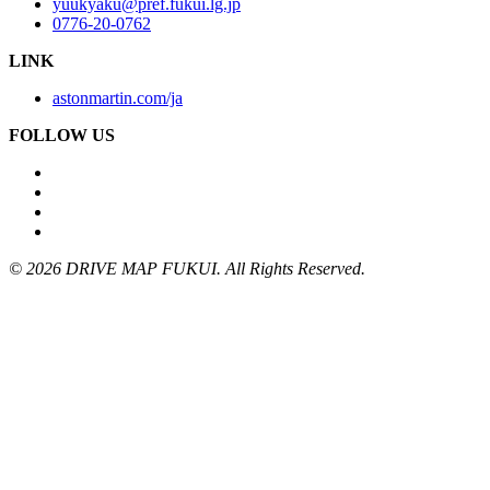
yuukyaku@pref.fukui.lg.jp
0776-20-0762
LINK
astonmartin.com/ja
FOLLOW US
© 2026 DRIVE MAP FUKUI. All Rights Reserved.