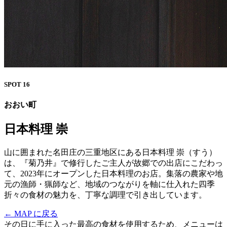
SPOT 16
おおい町
日本料理 崇
山に囲まれた名田庄の三重地区にある日本料理 崇（すう）
は、『菊乃井』で修行したご主人が故郷での出店にこだわっ
て、2023年にオープンした日本料理のお店。集落の農家や地
元の漁師・猟師など、地域のつながりを軸に仕入れた四季
折々の食材の魅力を、丁寧な調理で引き出しています。
← MAP に戻る
その日に手に入った最高の食材を使用するため、メニューは