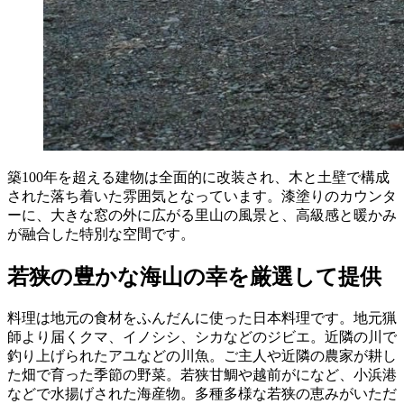
築100年を超える建物は全面的に改装され、木と土壁で構成
された落ち着いた雰囲気となっています。漆塗りのカウンタ
ーに、大きな窓の外に広がる里山の風景と、高級感と暖かみ
が融合した特別な空間です。
若狭の豊かな海山の幸を厳選して提供
料理は地元の食材をふんだんに使った日本料理です。地元猟
師より届くクマ、イノシシ、シカなどのジビエ。近隣の川で
釣り上げられたアユなどの川魚。ご主人や近隣の農家が耕し
た畑で育った季節の野菜。若狭甘鯛や越前がになど、小浜港
などで水揚げされた海産物。多種多様な若狭の恵みがいただ