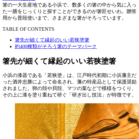
箸の一大生産地である小浜で、数多くの箸の中から気に入っ
た一膳をじっくりと探すことができるのが箸匠せいわ。贈答
用から普段使いまで、さまざまな箸がそろっています。
TABLE OF CONTENTS
箸先が細くて縁起のいい若狭塗箸
約400種類がそろう箸のテーマパーク
箸先が細くて縁起のいい若狭塗箸
小浜の漆器である「若狭塗」は、江戸時代初期に小浜藩主だ
った酒井忠勝によって命名され、藩の特産品として保護奨励
されました。卵の殻や貝殻、マツの葉などで模様をつくり、
その上に漆を塗り重ねて研ぐ「研ぎ出し技法」が特徴です。